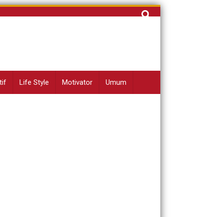
Cari
untuk:
if
Life Style
Motivator
Umum