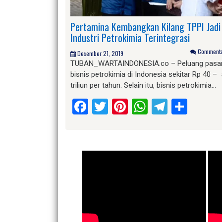
Pertamina Kembangkan Kilang TPPI Jadi
Industri Petrokimia Terintegrasi
Comments 
Desember 21, 2019
TUBAN_WARTAINDONESIA.co – Peluang pasa
bisnis petrokimia di Indonesia sekitar Rp 40 –
triliun per tahun. Selain itu, bisnis petrokimia…
Facebook
Twitter
Pinterest
WhatsApp
Telegr
Shar