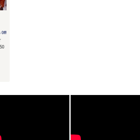
Off!
r
 50
am
e