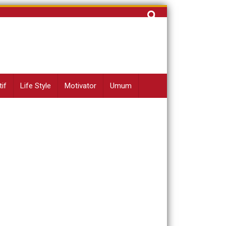
Cari
untuk:
if
Life Style
Motivator
Umum