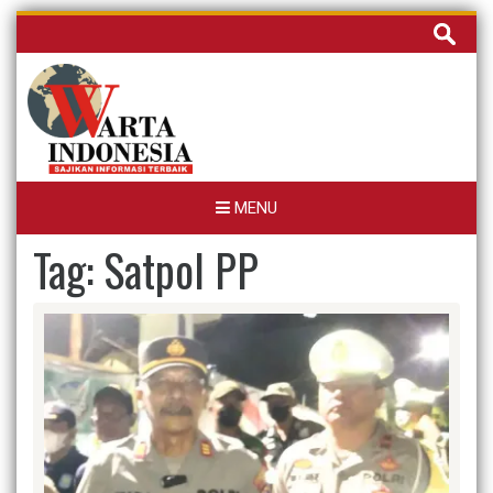
Skip
Cari
to
untuk:
content
MENU
Tag:
Satpol PP