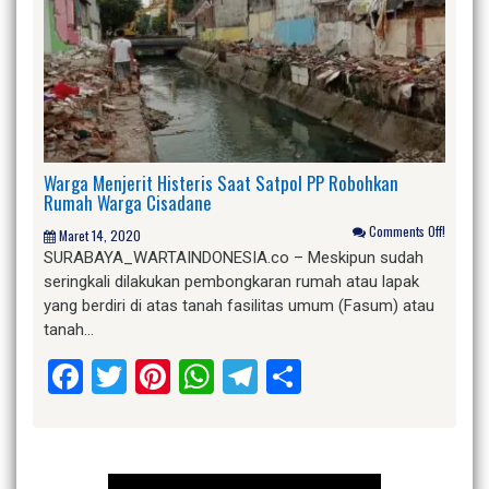
Warga Menjerit Histeris Saat Satpol PP Robohkan
Rumah Warga Cisadane
Comments Off!
Maret 14, 2020
SURABAYA_WARTAINDONESIA.co – Meskipun sudah
seringkali dilakukan pembongkaran rumah atau lapak
yang berdiri di atas tanah fasilitas umum (Fasum) atau
tanah…
Facebook
Twitter
Pinterest
WhatsApp
Telegram
Share