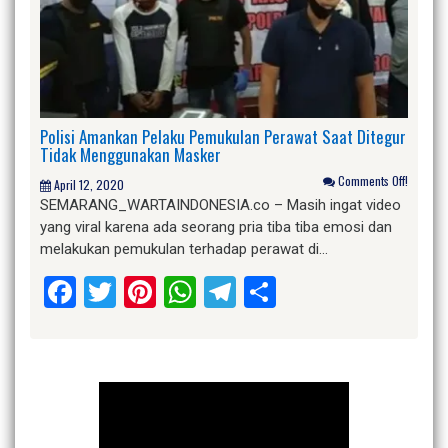
Polisi Amankan Pelaku Pemukulan Perawat Saat Ditegur
Tidak Menggunakan Masker
Comments Off!
April 12, 2020
SEMARANG_WARTAINDONESIA.co – Masih ingat video
yang viral karena ada seorang pria tiba tiba emosi dan
melakukan pemukulan terhadap perawat di…
Facebook
Twitter
Pinterest
WhatsApp
Telegram
Share