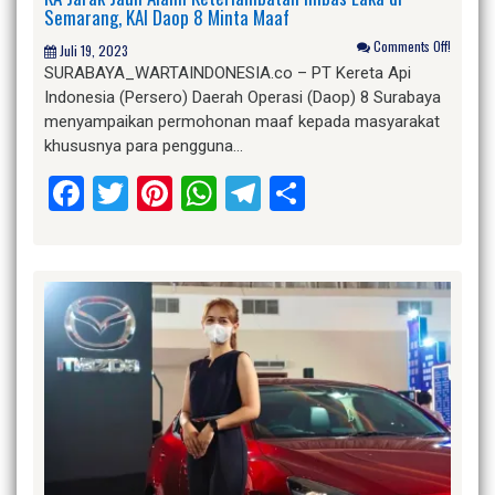
Semarang, KAI Daop 8 Minta Maaf
Comments Off!
Juli 19, 2023
SURABAYA_WARTAINDONESIA.co – PT Kereta Api
Indonesia (Persero) Daerah Operasi (Daop) 8 Surabaya
menyampaikan permohonan maaf kepada masyarakat
khususnya para pengguna…
Facebook
Twitter
Pinterest
WhatsApp
Telegram
Share