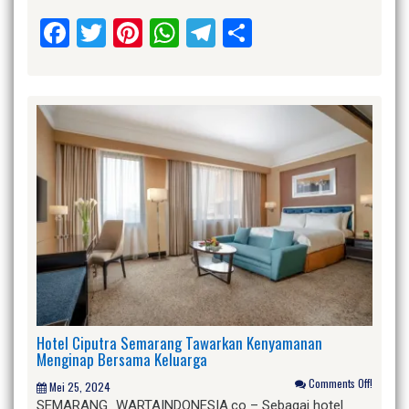
Facebook
Twitter
Pinterest
WhatsApp
Telegram
Share
Hotel Ciputra Semarang Tawarkan Kenyamanan
Menginap Bersama Keluarga
Comments Off!
Mei 25, 2024
SEMARANG_WARTAINDONESIA.co – Sebagai hotel