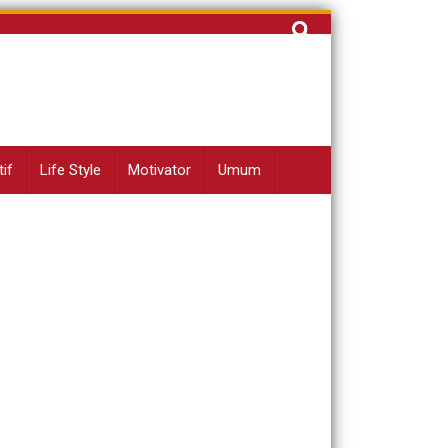
Cari
untuk:
if
Life Style
Motivator
Umum