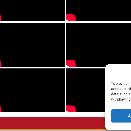
To provide t
access devic
data such as
withdrawing
A