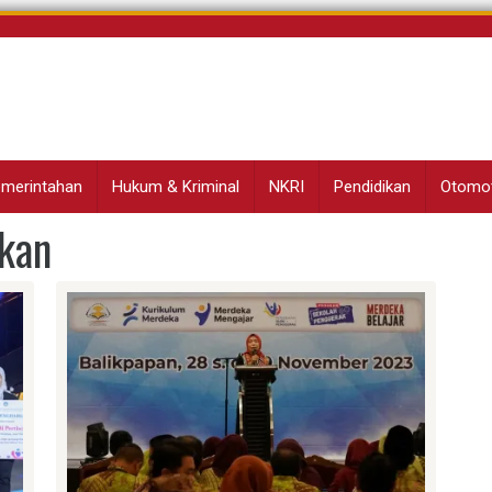
Pemerintahan
Hukum & Kriminal
NKRI
Pendidikan
Otomot
kan