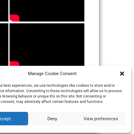
Manage Cookie Consent
he best experiences, we use technologies like cookies to store and/or
e information. Consenting to these technologies will allow us to process
 browsing behavior or unique IDs on this site. Not consenting or
 consent, may adversely affect certain features and functions.
ccept
Deny
View preferences
Theme:
Skacero
by
icyNETS