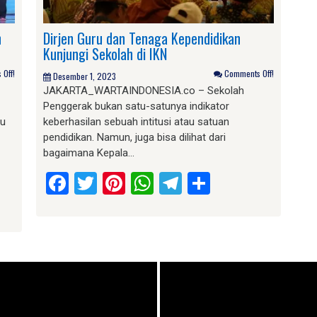
n
Dirjen Guru dan Tenaga Kependidikan
Kunjungi Sekolah di IKN
Off!
Comments Off!
Desember 1, 2023
JAKARTA_WARTAINDONESIA.co – Sekolah
Penggerak bukan satu-satunya indikator
ru
keberhasilan sebuah intitusi atau satuan
pendidikan. Namun, juga bisa dilihat dari
bagaimana Kepala…
Facebook
Twitter
Pinterest
WhatsApp
Telegram
Share
am
e