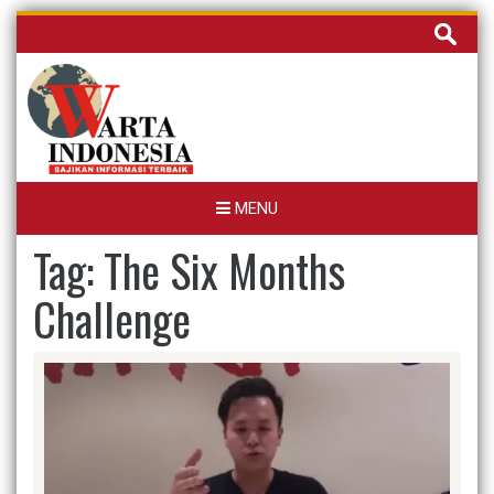
Skip
Cari
to
untuk:
content
MENU
Tag:
The Six Months
Challenge