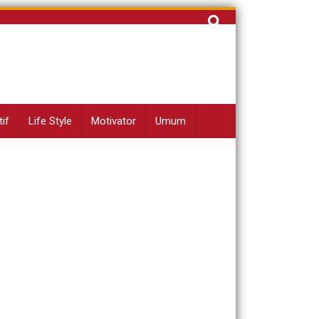
Cari
untuk:
if
Life Style
Motivator
Umum