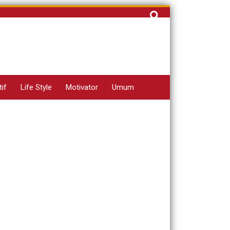
Cari
untuk:
if
Life Style
Motivator
Umum