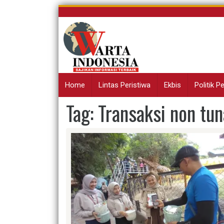
Skip
to
content
Home
Lintas Peristiwa
Ekbis
Politik 
Tag:
Transaksi non tun