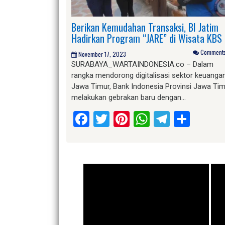
Berikan Kemudahan Transaksi, BI Jatim
Hadirkan Program “JARE” di Wisata KBS
Comments 
November 17, 2023
SURABAYA_WARTAINDONESIA.co – Dalam
rangka mendorong digitalisasi sektor keuangan
Jawa Timur, Bank Indonesia Provinsi Jawa Ti
melakukan gebrakan baru dengan…
Facebook
Twitter
Pinterest
WhatsApp
Telegr
Shar