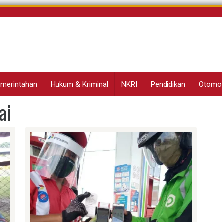
Pemerintahan
Hukum & Kriminal
NKRI
Pendidikan
Otomot
ai