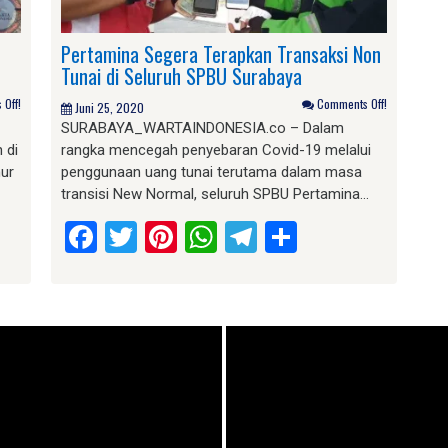
Pertamina Segera Terapkan Transaksi Non
Tunai di Seluruh SPBU Surabaya
Off!
Comments Off!
Juni 25, 2020
SURABAYA_WARTAINDONESIA.co – Dalam
 di
rangka mencegah penyebaran Covid-19 melalui
mur
penggunaan uang tunai terutama dalam masa
transisi New Normal, seluruh SPBU Pertamina…
am
e
Facebook
Twitter
Pinterest
WhatsApp
Telegram
Share