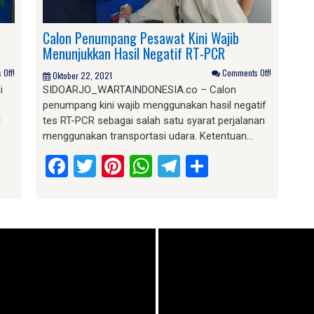
Calon Penumpang Pesawat Kini Wajib
Menunjukkan Hasil Negatif RT-PCR
Off!
Comments Off!
Oktober 22, 2021
i
SIDOARJO_WARTAINDONESIA.co – Calon
penumpang kini wajib menggunakan hasil negatif
l
tes RT-PCR sebagai salah satu syarat perjalanan
menggunakan transportasi udara. Ketentuan…
am
e
Facebook
Twitter
Pinterest
WhatsApp
Telegram
Share