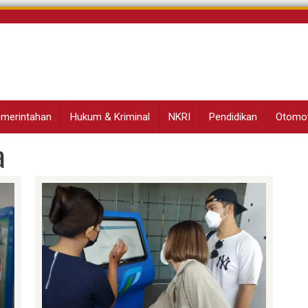
Pemerintahan
Hukum & Kriminal
NKRI
Pendidikan
Otomot
a