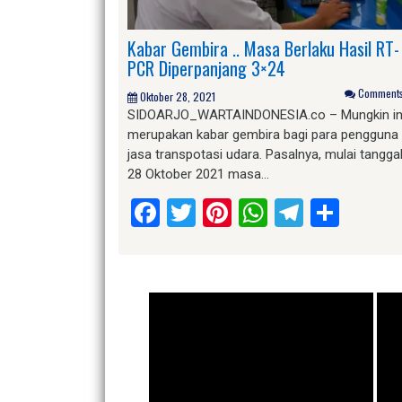
Kabar Gembira .. Masa Berlaku Hasil RT-
PCR Diperpanjang 3×24
Comments 
Oktober 28, 2021
SIDOARJO_WARTAINDONESIA.co – Mungkin in
merupakan kabar gembira bagi para pengguna
jasa transpotasi udara. Pasalnya, mulai tangga
28 Oktober 2021 masa…
Facebook
Twitter
Pinterest
WhatsApp
Telegr
Shar