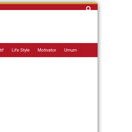
Cari
untuk:
if
Life Style
Motivator
Umum