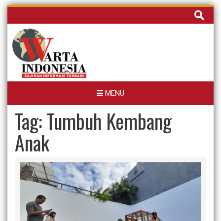
Skip
Cari
to
untuk:
content
MENU
Tag:
Tumbuh Kembang
Anak