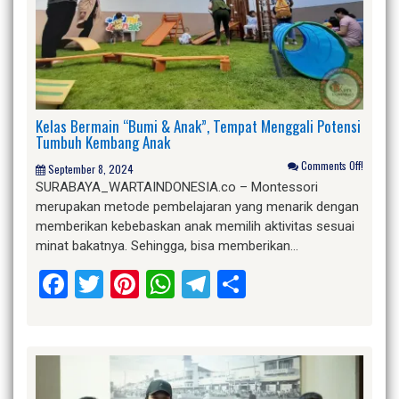
Kelas Bermain “Bumi & Anak”, Tempat Menggali Potensi
Tumbuh Kembang Anak
Comments Off!
September 8, 2024
SURABAYA_WARTAINDONESIA.co – Montessori
merupakan metode pembelajaran yang menarik dengan
memberikan kebebaskan anak memilih aktivitas sesuai
minat bakatnya. Sehingga, bisa memberikan…
Facebook
Twitter
Pinterest
WhatsApp
Telegram
Share