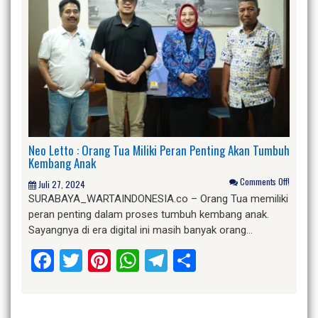
Neo Letto : Orang Tua Miliki Peran Penting Akan Tumbuh
Kembang Anak
Comments Off!
Juli 27, 2024
SURABAYA_WARTAINDONESIA.co – Orang Tua memiliki
peran penting dalam proses tumbuh kembang anak.
Sayangnya di era digital ini masih banyak orang…
Facebook
Twitter
Pinterest
WhatsApp
Telegram
Share