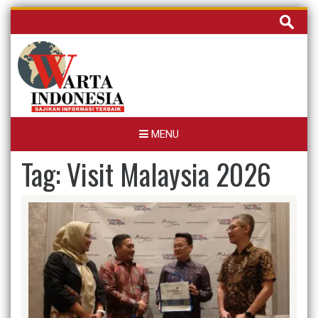
Skip
Cari
to
untuk:
content
MENU
Tag:
Visit Malaysia 2026