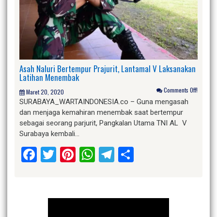
Asah Naluri Bertempur Prajurit, Lantamal V Laksanakan
Latihan Menembak
Comments Off!
Maret 20, 2020
SURABAYA_WARTAINDONESIA.co – Guna mengasah
dan menjaga kemahiran menembak saat bertempur
sebagai seorang parjurit, Pangkalan Utama TNI AL V
Surabaya kembali…
Facebook
Twitter
Pinterest
WhatsApp
Telegram
Share