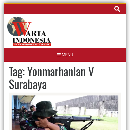
Skip
Cari
to
untuk:
content
MENU
Tag:
Yonmarhanlan V
Surabaya