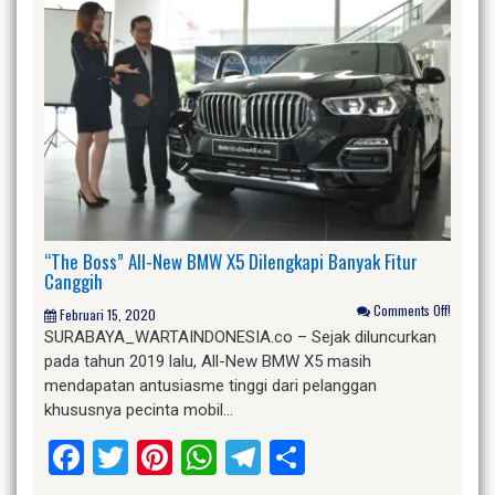
“The Boss” All-New BMW X5 Dilengkapi Banyak Fitur
Canggih
Comments Off!
Februari 15, 2020
SURABAYA_WARTAINDONESIA.co – Sejak diluncurkan
pada tahun 2019 lalu, All-New BMW X5 masih
mendapatan antusiasme tinggi dari pelanggan
khususnya pecinta mobil…
Facebook
Twitter
Pinterest
WhatsApp
Telegram
Share