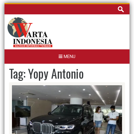
Skip
Cari
to
untuk:
content
MENU
Tag:
Yopy Antonio