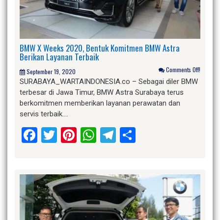
BMW X Weeks 2020, Bentuk Komitmen BMW Astra
Berikan Layanan Terbaik
Comments Off!
September 19, 2020
SURABAYA_WARTAINDONESIA.co – Sebagai diler BMW
terbesar di Jawa Timur, BMW Astra Surabaya terus
berkomitmen memberikan layanan perawatan dan
servis terbaik….
Facebook
Twitter
Pinterest
WhatsApp
Telegram
Share