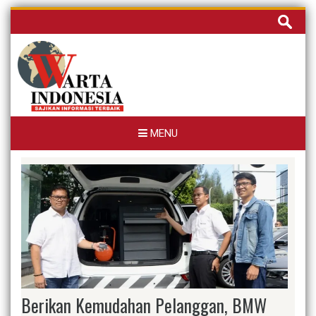
Skip
Cari
to
untuk:
content
MENU
Berikan Kemudahan Pelanggan, BMW