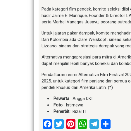
Pada kategori film pendek, komite seleksi diis
hadir Jaime E. Manrique, Founder & Direct
serta Marbel Vanegas Jusayu, seorang sutrada
Untuk jajaran pakar dampak, komite menghadi
Dari Kolombia ada Clare Weiskopf, sineas seka
Lizcano, sineas dan strategis dampak yang me
Alternativa mengapresiasi para mitra di Amerik
dapat menjalin lebih banyak koneksi dan kolabo
Pendaftaran resmi Alternativa Film Festival 2
2025, untuk kategori film panjang dari semua g
pendek khusus dari Amerika Latin. (*)
Pewarta
: Angga DKI
Foto
: Istimewa
Penerbit
: Rizal IT
Facebook
Twitter
Pinterest
WhatsApp
Telegr
Shar