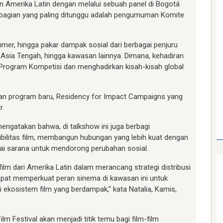
n Amerika Latin dengan melalui sebuah panel di Bogotá
u bagian yang paling ditunggu adalah pengumuman Komite
mmer, hingga pakar dampak sosial dari berbagai penjuru
, Asia Tengah, hingga kawasan lainnya. Dimana, kehadiran
rogram Kompetisi dan menghadirkan kisah-kisah global
rkan program baru, Residency for Impact Campaigns yang
r.
mengatakan bahwa, di talkshow ini juga berbagi
ibilitas film, membangun hubungan yang lebih kuat dengan
i sarana untuk mendorong perubahan sosial.
film dari Amerika Latin dalam merancang strategi distribusi
apat memperkuat peran sinema di kawasan ini untuk
 ekosistem film yang berdampak,” kata Natalia, Kamis,
ilm Festival akan menjadi titik temu bagi film-film