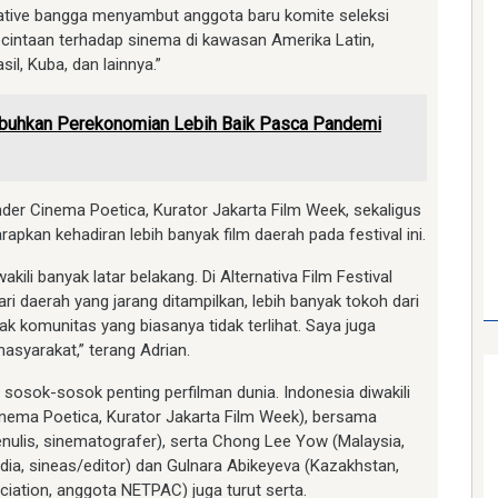
native bangga menyambut anggota baru komite seleksi
cintaan terhadap sinema di kawasan Amerika Latin,
sil, Kuba, dan lainnya.”
mbuhkan Perekonomian Lebih Baik Pasca Pandemi
er Cinema Poetica, Kurator Jakarta Film Week, sekaligus
pkan kehadiran lebih banyak film daerah pada festival ini.
kili banyak latar belakang. Di Alternativa Film Festival
dari daerah yang jarang ditampilkan, lebih banyak tokoh dari
ak komunitas yang biasanya tidak terlihat. Saya juga
masyarakat,” terang Adrian.
ri sosok-sosok penting perfilman dunia. Indonesia diwakili
nema Poetica, Kurator Jakarta Film Week), bersama
nulis, sinematografer), serta Chong Lee Yow (Malaysia,
dia, sineas/editor) dan Gulnara Abikeyeva (Kazakhstan,
ociation, anggota NETPAC) juga turut serta.