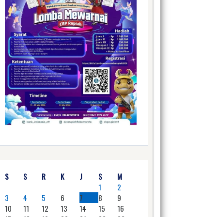
S
S
R
K
J
S
M
1
2
3
4
5
6
7
8
9
10
11
12
13
14
15
16