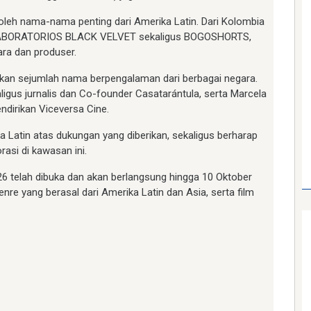
i oleh nama-nama penting dari Amerika Latin. Dari Kolombia
or LABORATORIOS BLACK VELVET sekaligus BOGOSHORTS,
ra dan produser.
rkan sejumlah nama berpengalaman dari berbagai negara.
ligus jurnalis dan Co-founder Casatarántula, serta Marcela
ndirikan Viceversa Cine.
a Latin atas dukungan yang diberikan, sekaligus berharap
rasi di kawasan ini.
026 telah dibuka dan akan berlangsung hingga 10 Oktober
enre yang berasal dari Amerika Latin dan Asia, serta film
am
e