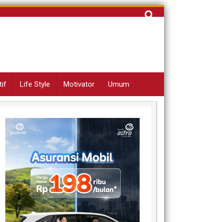
Cari
untuk:
if
Life Style
Motivator
Umum