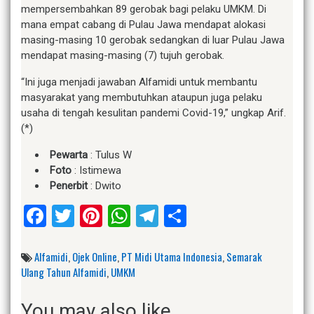
mempersembahkan 89 gerobak bagi pelaku UMKM. Di
mana empat cabang di Pulau Jawa mendapat alokasi
masing-masing 10 gerobak sedangkan di luar Pulau Jawa
mendapat masing-masing (7) tujuh gerobak.
“Ini juga menjadi jawaban Alfamidi untuk membantu
masyarakat yang membutuhkan ataupun juga pelaku
usaha di tengah kesulitan pandemi Covid-19,” ungkap Arif.
(*)
Pewarta
: Tulus W
Foto
: Istimewa
Penerbit
: Dwito
Facebook
Twitter
Pinterest
WhatsApp
Telegram
Share
Alfamidi
,
Ojek Online
,
PT Midi Utama Indonesia
,
Semarak
Ulang Tahun Alfamidi
,
UMKM
You may also like...