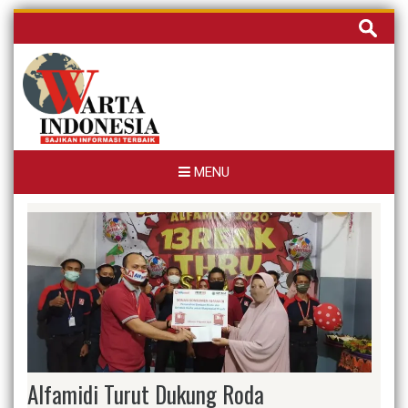
Skip
Cari
to
untuk:
content
MENU
Alfamidi Turut Dukung Roda