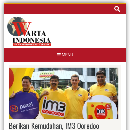
Skip
Cari
to
untuk:
content
MENU
Berikan Kemudahan, IM3 Ooredoo