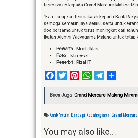
terimakasih kepada Grand Mercure Malang Mir
“Kami ucapkan terimakasih kepada Bank Rakyat
semoga semakin jaya selalu, serta untuk Gr
doa bersama untuk terus meningkat dari tahun
Ikatan Alumni Widyagama Malang untuk tetap k
Pewarta
: Moch Iklas
Foto
: Istimewa
Penerbit
: Rizal IT
Facebook
Twitter
Pinterest
WhatsApp
Telegr
Shar
Baca Juga
Grand Mercure Malang Miram
Anak Yatim
,
Berbagi Kebahagiaan
,
Grand Mercure
You may also like...