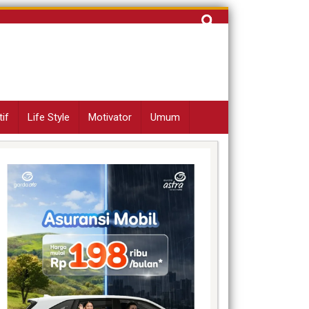
Cari
untuk:
if
Life Style
Motivator
Umum