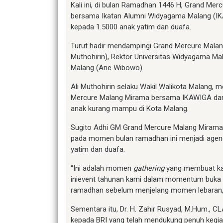
Kali ini, di bulan Ramadhan 1446 H, Grand Me
bersama Ikatan Alumni Widyagama Malang (IK
kepada 1.5000 anak yatim dan duafa.
Turut hadir mendampingi Grand Mercure Malang
Muthohirin), Rektor Universitas Widyagama Ma
Malang (Arie Wibowo).
Ali Muthohirin selaku Wakil Walikota Malang,
Mercure Malang Mirama bersama IKAWIGA dan 
anak kurang mampu di Kota Malang.
Sugito Adhi GM Grand Mercure Malang Mirama 
pada momen bulan ramadhan ini menjadi agend
yatim dan duafa.
“Ini adalah momen
gathering
yang membuat ka
inievent tahunan kami dalam momentum buka b
ramadhan sebelum menjelang momen lebaran,” u
Sementara itu, Dr. H. Zahir Rusyad, M.Hum., 
kepada BRI yang telah mendukung penuh kegia