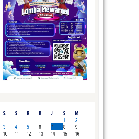
S
S
R
K
J
S
M
1
2
3
4
5
6
7
8
9
10
11
12
13
14
15
16