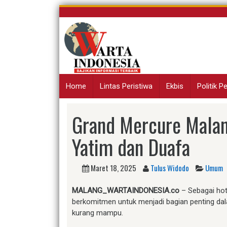
Skip
to
content
Home
Lintas Peristiwa
Ekbis
Politik 
Grand Mercure Malan
Yatim dan Duafa
Maret 18, 2025
Tulus Widodo
Umum
MALANG_WARTAINDONESIA.co
– Sebagai hot
berkomitmen untuk menjadi bagian penting d
kurang mampu.