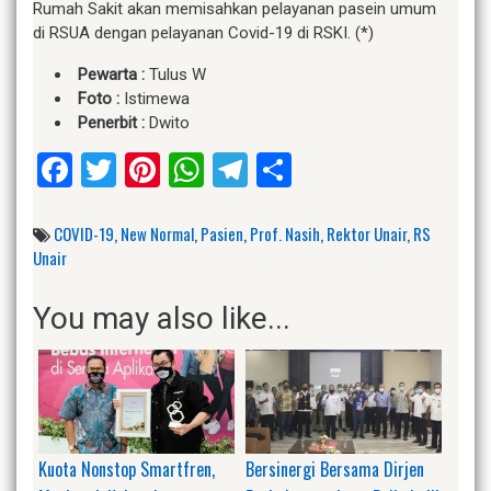
Rumah Sakit akan memisahkan pelayanan pasein umum
di RSUA dengan pelayanan Covid-19 di RSKI. (*)
Pewarta :
Tulus W
Foto :
Istimewa
Penerbit :
Dwito
Facebook
Twitter
Pinterest
WhatsApp
Telegram
Share
COVID-19
,
New Normal
,
Pasien
,
Prof. Nasih
,
Rektor Unair
,
RS
Unair
You may also like...
Kuota Nonstop Smartfren,
Bersinergi Bersama Dirjen