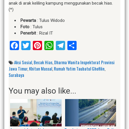
anak di arak keliling kampung menggunakan becak hias.
(*)
Pewarta
: Tulus Widodo
Foto
: Tulus
Penerbit
: Rizal IT
Facebook
Twitter
Pinterest
WhatsApp
Telegram
Share
Aksi Sosial
,
Becak Hias
,
Dharma Wanita Inspektorat Provinsi
Jawa Timur
,
Khitan Massal
,
Rumah Yatim Taubatul Ghofilin
,
Surabaya
You may also like...