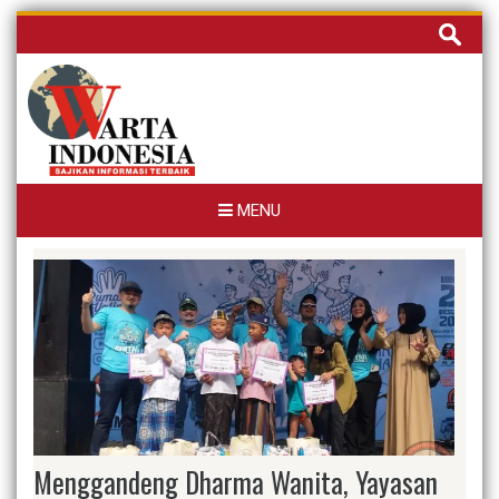
Skip
Cari
to
untuk:
content
MENU
Menggandeng Dharma Wanita, Yayasan