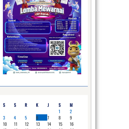
S
S
R
K
J
S
M
1
2
3
4
5
6
7
8
9
10
11
12
13
14
15
16