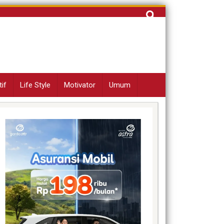
Cari
untuk:
if
Life Style
Motivator
Umum