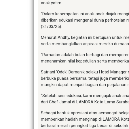
anak yatim.
“Dalam kesempatan ini anak-anak diajak mengi
diberikan edukasi mengenai dunia perhotelan me
(21/03/25).
Menurut Andhy, kegiatan ini bertujuan untuk m
serta membangkitkan aspirasi mereka di masa
“Ramadan adalah bulan berbagi dan mempererat
menanamkan nilai kepedulian serta memberikan
Satriani ‘Odek’ Damanik selaku Hotel Manager 
berbuka puasa bersama, tetapi juga memberika
mungkin dapat menjadi bagian dari perjalanan
“Setelah sesi edukasi, kami mengajak anak an
dari Chef Jamal di LAMORA Kota Lama Surabay
Sebagai bentuk apresiasi atas semangat bela
memberikan hadiah menginap di LAMORA Kota 
berhasil meraih peringkat tiga besar di sekola