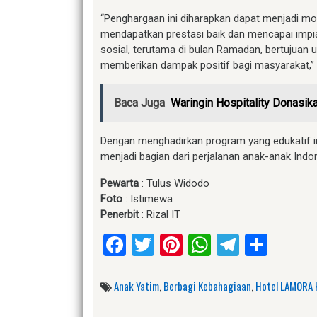
“Penghargaan ini diharapkan dapat menjadi mot
mendapatkan prestasi baik dan mencapai imp
sosial, terutama di bulan Ramadan, bertujuan
memberikan dampak positif bagi masyarakat,”
Baca Juga
Waringin Hospitality Donasi
Dengan menghadirkan program yang edukatif i
menjadi bagian dari perjalanan anak-anak Indo
Pewarta
: Tulus Widodo
Foto
: Istimewa
Penerbit
: Rizal IT
Facebook
Twitter
Pinterest
WhatsApp
Telegr
Shar
Anak Yatim
,
Berbagi Kebahagiaan
,
Hotel LAMORA 