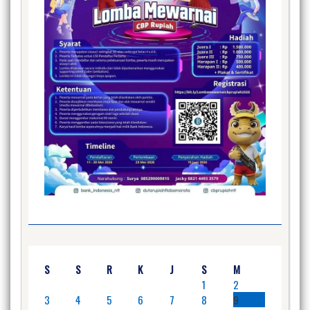
S
S
R
K
J
S
M
1
2
3
4
5
6
7
8
9