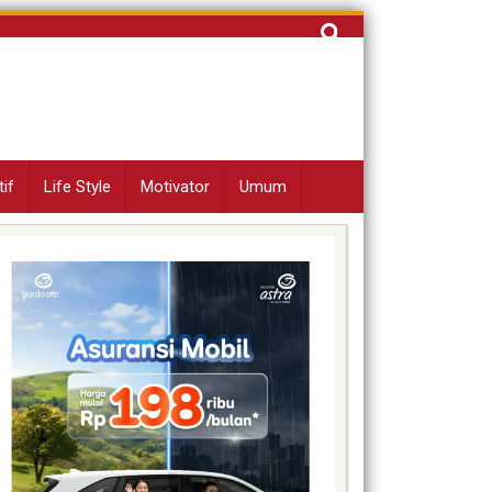
Cari
untuk:
if
Life Style
Motivator
Umum