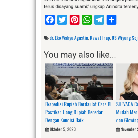
terus disayang suami,” ungkap Anindita terse
Facebook
Twitter
Pinterest
WhatsApp
Telegr
Shar
dr. Eko Wahyu Agustin
,
Rawat Inap
,
RS Wiyung Sej
You may also like...
Ekspedisi Rupiah Berdaulat Cara BI
SHEVADA Co
Pastikan Uang Rupiah Beredar
Mudah Mera
Dengan Kondisi Baik
dan Glowin
Oktober 5, 2023
November 