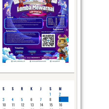
S
S
R
K
J
S
M
1
2
3
4
5
6
7
8
9
10
11
12
13
14
15
16