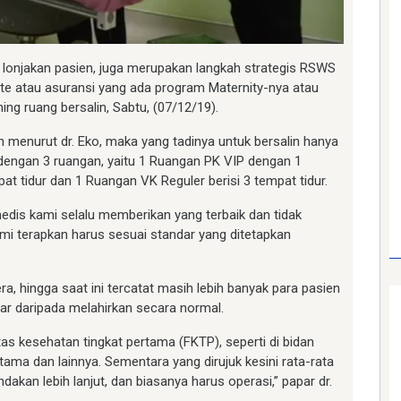
si lonjakan pasien, juga merupakan langkah strategis RSWS
te atau asuransi yang ada program Maternity-nya atau
hing ruang bersalin, Sabtu, (07/12/19).
menurut dr. Eko, maka yang tadinya untuk bersalin hanya
r dengan 3 ruangan, yaitu 1 Ruangan PK VIP dengan 1
at tidur dan 1 Ruangan VK Reguler berisi 3 tempat tidur.
edis kami selalu memberikan yang terbaik dan tidak
i terapkan harus sesuai standar yang ditetapkan
a, hingga saat ini tercatat masih lebih banyak para pasien
ar daripada melahirkan secara normal.
itas kesehatan tingkat pertama (FKTP), seperti di bidan
utama dan lainnya. Sementara yang dirujuk kesini rata-rata
an lebih lanjut, dan biasanya harus operasi,” papar dr.