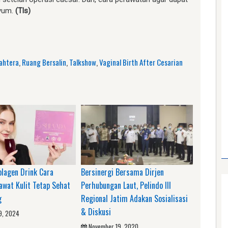
nyum.
(Tls)
am
e
ahtera
,
Ruang Bersalin
,
Talkshow
,
Vaginal Birth After Cesarian
lagen Drink Cara
Bersinergi Bersama Dirjen
wat Kulit Tetap Sehat
Perhubungan Laut, Pelindo III
g
Regional Jatim Adakan Sosialisasi
& Diskusi
9, 2024
November 19, 2020