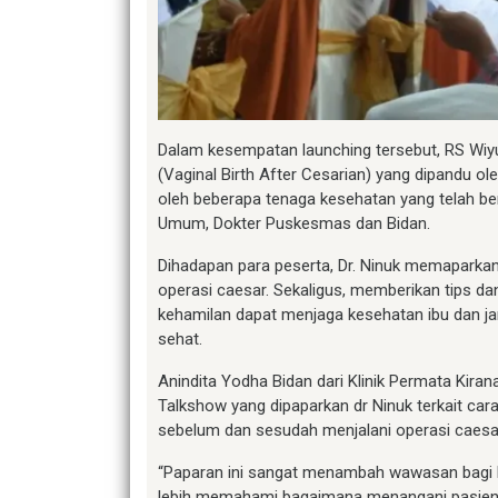
Dalam kesempatan launching tersebut, RS Wi
(Vaginal Birth After Cesarian) yang dipandu oleh
oleh beberapa tenaga kesehatan yang telah be
Umum, Dokter Puskesmas dan Bidan.
Dihadapan para peserta, Dr. Ninuk memaparkan
operasi caesar. Sekaligus, memberikan tips dan
kehamilan dapat menjaga kesehatan ibu dan jani
sehat.
Anindita Yodha Bidan dari Klinik Permata Kir
Talkshow yang dipaparkan dr Ninuk terkait ca
sebelum dan sesudah menjalani operasi caesa
“Paparan ini sangat menambah wawasan bagi ki
lebih memahami bagaimana menangani pasien s