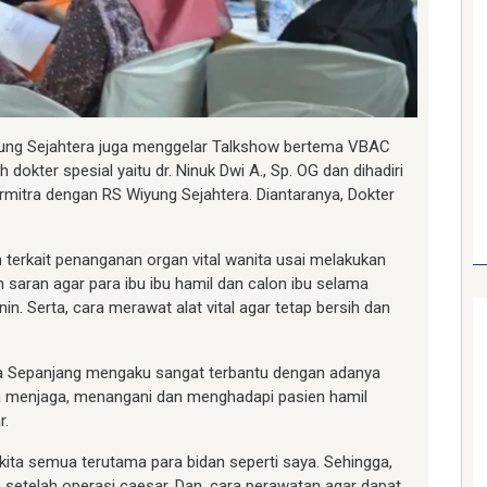
yung Sejahtera juga menggelar Talkshow bertema VBAC
 dokter spesial yaitu dr. Ninuk Dwi A., Sp. OG dan dihadiri
rmitra dengan RS Wiyung Sejahtera. Diantaranya, Dokter
 terkait penanganan organ vital wanita usai melakukan
 saran agar para ibu ibu hamil dan calon ibu selama
n. Serta, cara merawat alat vital agar tetap bersih dan
ana Sepanjang mengaku sangat terbantu dengan adanya
ra menjaga, menangani dan menghadapi pasien hamil
r.
ta semua terutama para bidan seperti saya. Sehingga,
etelah operasi caesar. Dan, cara perawatan agar dapat