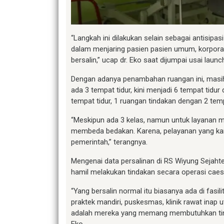
“Langkah ini dilakukan selain sebagai antisipa
dalam menjaring pasien pasien umum, korpora
bersalin,” ucap dr. Eko saat dijumpai usai launc
Dengan adanya penambahan ruangan ini, masih 
ada 3 tempat tidur, kini menjadi 6 tempat tidu
tempat tidur, 1 ruangan tindakan dengan 2 temp
“Meskipun ada 3 kelas, namun untuk layanan m
membeda bedakan. Karena, pelayanan yang kam
pemerintah,” terangnya.
Mengenai data persalinan di RS Wiyung Sejahter
hamil melakukan tindakan secara operasi caes
“Yang bersalin normal itu biasanya ada di fasil
praktek mandiri, puskesmas, klinik rawat inap 
adalah mereka yang memang membutuhkan tindak