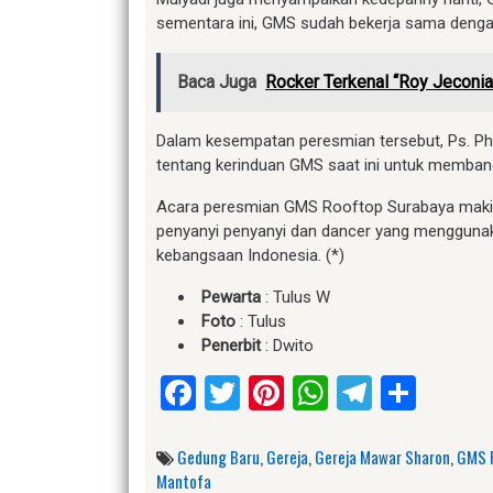
sementara ini, GMS sudah bekerja sama dengan 
Baca Juga
Rocker Terkenal “Roy Jeconi
Dalam kesempatan peresmian tersebut, Ps. P
tentang kerinduan GMS saat ini untuk memban
Acara peresmian GMS Rooftop Surabaya makin m
penyanyi penyanyi dan dancer yang menggunak
kebangsaan Indonesia. (*)
Pewarta
: Tulus W
Foto
: Tulus
Penerbit
: Dwito
Facebook
Twitter
Pinterest
WhatsApp
Telegr
Shar
Gedung Baru
,
Gereja
,
Gereja Mawar Sharon
,
GMS 
Mantofa