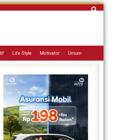
Cari
untuk:
if
Life Style
Motivator
Umum