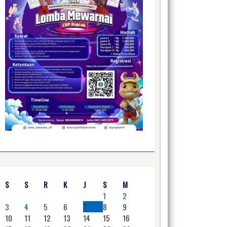
S
S
R
K
J
S
M
1
2
3
4
5
6
7
8
9
10
11
12
13
14
15
16