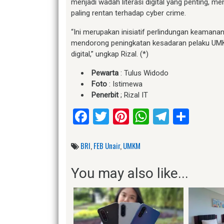
menjadi wadah literasi digital yang penting,
paling rentan terhadap cyber crime.
“Ini merupakan inisiatif perlindungan keamanan
mendorong peningkatan kesadaran pelaku UMK
digital,” ungkap Rizal. (*)
Pewarta
: Tulus Widodo
Foto
: Istimewa
Penerbit
; Rizal IT
Facebook
Twitter
Pinterest
WhatsApp
Telegr
Shar
BRI
,
FEB Unair
,
UMKM
You may also like...