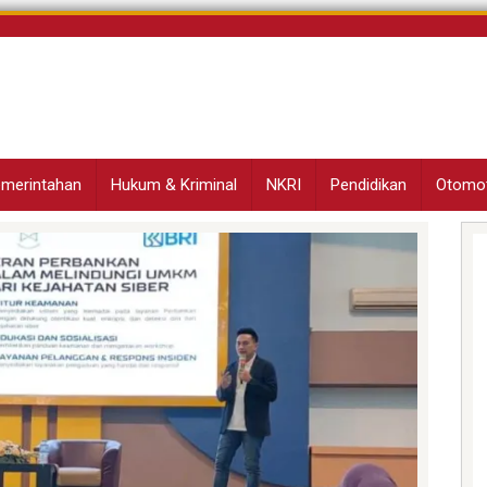
Pemerintahan
Hukum & Kriminal
NKRI
Pendidikan
Otomot