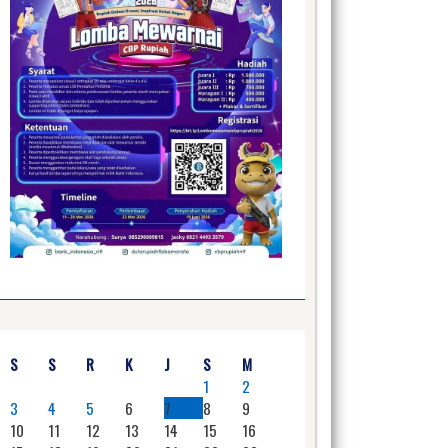
S
S
R
K
J
S
M
1
2
3
4
5
6
7
8
9
10
11
12
13
14
15
16