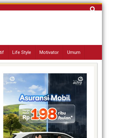
Cari
untuk:
if
Life Style
Motivator
Umum