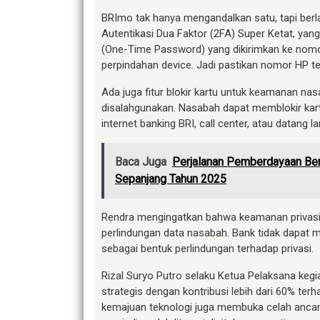
BRImo tak hanya mengandalkan satu, tapi berla
Autentikasi Dua Faktor (2FA) Super Ketat, 
(One-Time Password) yang dikirimkan ke nomo
perpindahan device. Jadi pastikan nomor HP te
Ada juga fitur blokir kartu untuk keamanan nasa
disalahgunakan. Nasabah dapat memblokir kart
internet banking BRI, call center, atau datang 
Baca Juga
Perjalanan Pemberdayaan Ber
Sepanjang Tahun 2025
Rendra mengingatkan bahwa keamanan privasi 
perlindungan data nasabah. Bank tidak dapat m
sebagai bentuk perlindungan terhadap privasi.
Rizal Suryo Putro selaku Ketua Pelaksana k
strategis dengan kontribusi lebih dari 60% te
kemajuan teknologi juga membuka celah ancaman