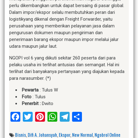
perlu dikembangkan untuk dapat bersaing di pasar global.
Dalam impor/ekspor selalu membutuhkan peran dari
logistikyang dikenal dengan Freight Forwarder, yaitu
perusahaan yang memberikan pelayanan jasa dalam
pengurusan dokumen maupun pengiriman dan
penerimaan barang ekspor maupun impor melalui jalur
udara maupun jalur laut.
NGOPI vol 6 yang diikuti sekitar 260 peserta dari para
pelaku usaha ini terlihat antusias dan semangat. Hal ini
terlihat dari banyakanya pertanyaan yang diajukan kepada
para narasumber. (*)
Pewarta
: Tulus W
Foto
: Tulus
Penerbit :
Dwito
Facebook
Twitter
Pinterest
WhatsApp
Telegram
Share
Bisnis
,
Difi A. Johansyah
,
Ekspor
,
New Normal
,
Ngobrol Online