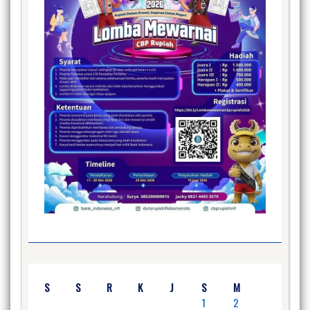
S
S
R
K
J
S
M
1
2