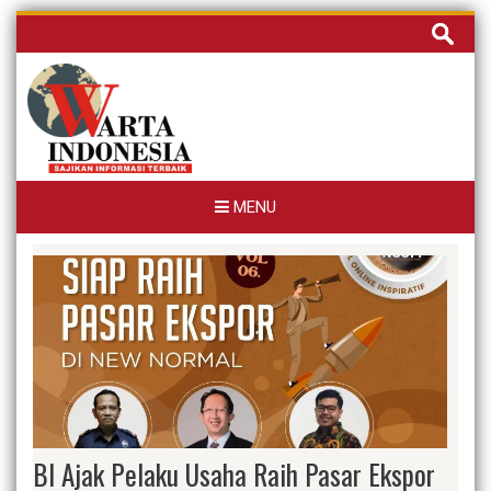
Skip
Cari
to
untuk:
content
MENU
BI Ajak Pelaku Usaha Raih Pasar Ekspor