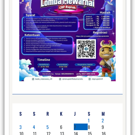
S
S
R
K
J
S
M
1
2
3
4
5
6
7
8
9
10
11
12
13
14
15
16