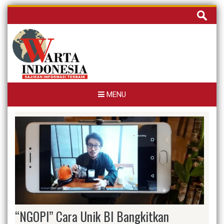
Skip
Cari
to
untuk:
content
MENU
“NGOPI” Cara Unik BI Bangkitkan