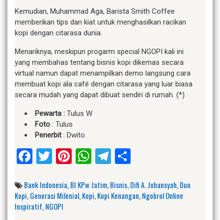
Kemudian, Muhammad Aga, Barista Smith Coffee
memberikan tips dan kiat untuk menghasilkan racikan
kopi dengan citarasa dunia.
Menariknya, meskipun progarm special NGOPI kali ini
yang membahas tentang bisnis kopi dikemas secara
virtual namun dapat menampilkan demo langsung cara
membuat kopi ala café dengan citarasa yang luar biasa
secara mudah yang dapat dibuat sendiri di rumah. (*)
Pewarta :
Tulus W
Foto
: Tulus
Penerbit
: Dwito
Facebook
Twitter
Pinterest
WhatsApp
Telegram
Share
Bank Indonesia
,
BI KPw Jatim
,
Bisnis
,
Difi A. Johansyah
,
Duo
Kopi
,
Generasi Milenial
,
Kopi
,
Kopi Kenangan
,
Ngobrol Online
Inspiratif
,
NGOPI