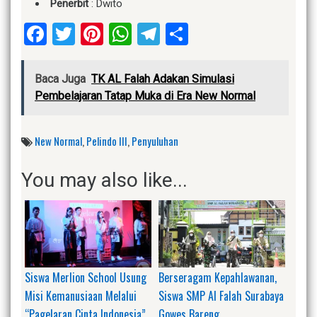
Penerbit
: Dwito
Facebook
Twitter
Pinterest
WhatsApp
Telegram
Share
Baca Juga
TK AL Falah Adakan Simulasi
Pembelajaran Tatap Muka di Era New Normal
New Normal
,
Pelindo III
,
Penyuluhan
You may also like...
Siswa Merlion School Usung
Berseragam Kepahlawanan,
Misi Kemanusiaan Melalui
Siswa SMP Al Falah Surabaya
“Pagelaran Cinta Indonesia”
Gowes Bareng