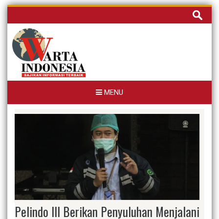
Skip
Cari
to
untuk:
content
MENU
Pelindo III Berikan Penyuluhan Menjalani