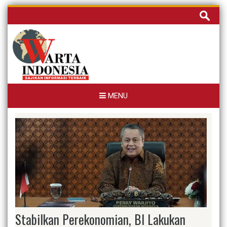
Skip
Cari
to
untuk:
content
MENU
Stabilkan Perekonomian, BI Lakukan