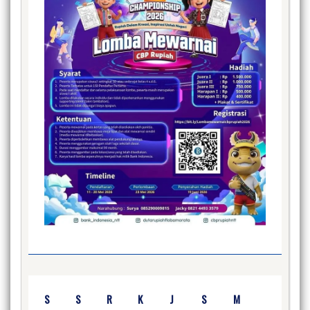
S
S
R
K
J
S
M