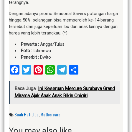
terangnya.
Dengan adanya promo Seasonal Savers potongan harga
hingga 50%, pelanggan bisa memperoleh ke-14 barang
tersebut dan juga keperluan Ibu dan anak lainnya dengan
harga yang lebih terangkau. (*)
Pewarta :
Angga/Tulus
Foto :
Istimewa
Penerbit
: Dwito
Facebook
Twitter
Pinterest
WhatsApp
Telegram
Share
Baca Juga
Ini Keseruan Mercure Surabaya Grand
Mirama Ajak Anak Anak Bikin Onigiri
Buah Hati
,
Ibu
,
Mothercare
You may also like...