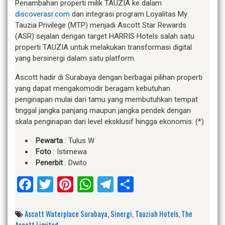
Penambahan properti milik TAUZIA ke dalam
discoverasr.com
dan integrasi program Loyalitas My
Tauzia Privilege (MTP) menjadi Ascott Star Rewards
(ASR) sejalan dengan target HARRIS Hotels salah satu
properti TAUZIA untuk melakukan transformasi digital
yang bersinergi dalam satu platform.
Ascott hadir di Surabaya dengan berbagai pilihan properti
yang dapat mengakomodir beragam kebutuhan
penginapan mulai dari tamu yang membutuhkan tempat
tinggal jangka panjang maupun jangka pendek dengan
skala penginapan dari level eksklusif hingga ekonomis. (*)
Pewarta
: Tulus W
Foto
: Istimewa
Penerbit
: Dwito
Facebook
Twitter
Pinterest
WhatsApp
Telegram
Share
Ascott Waterplace Surabaya
,
Sinergi
,
Tauziah Hotels
,
The
Ascott Limited