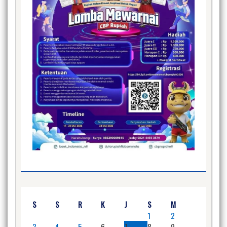
S
S
R
K
J
S
M
1
2
3
4
5
6
7
8
9