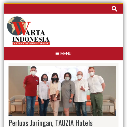
Skip
Cari
to
untuk:
content
MENU
Perluas Jaringan, TAUZIA Hotels