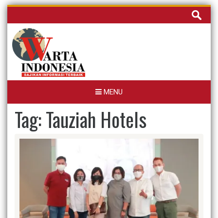
Skip
Cari
to
untuk:
content
MENU
Tag:
Tauziah Hotels