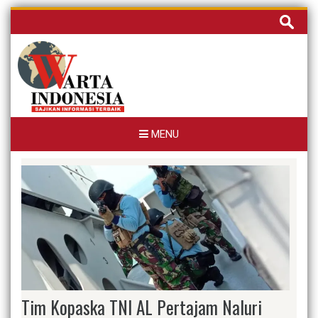
Skip
Cari
to
untuk:
content
MENU
Tim Kopaska TNI AL Pertajam Naluri