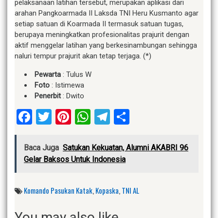
pelaksanaan latihan tersebut, merupakan aplikasi dari
arahan Pangkoarmada II Laksda TNI Heru Kusmanto agar
setiap satuan di Koarmada II termasuk satuan tugas,
berupaya meningkatkan profesionalitas prajurit dengan
aktif menggelar latihan yang berkesinambungan sehingga
naluri tempur prajurit akan tetap terjaga. (*)
Pewarta
: Tulus W
Foto
: Istimewa
Penerbit
: Dwito
Facebook
Twitter
Pinterest
WhatsApp
Telegram
Share
Baca Juga
Satukan Kekuatan, Alumni AKABRI 96
Gelar Baksos Untuk Indonesia
Komando Pasukan Katak
,
Kopaska
,
TNI AL
You may also like...