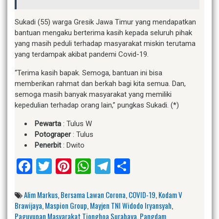
Sukadi (55) warga Gresik Jawa Timur yang mendapatkan
bantuan mengaku berterima kasih kepada seluruh pihak
yang masih peduli terhadap masyarakat miskin terutama
yang terdampak akibat pandemi Covid-19.
“Terima kasih bapak. Semoga, bantuan ini bisa
memberikan rahmat dan berkah bagi kita semua. Dan,
semoga masih banyak masyarakat yang memiliki
kepedulian terhadap orang lain,” pungkas Sukadi. (*)
Pewarta
: Tulus W
Potograper
: Tulus
Penerbit
: Dwito
Facebook
Twitter
Pinterest
WhatsApp
Telegram
Share
Alim Markus
,
Bersama Lawan Corona
,
COVID-19
,
Kodam V
Brawijaya
,
Maspion Group
,
Mayjen TNI Widodo Iryansyah
,
Paguyupan Masyarakat Tionghoa Surabaya
,
Pangdam