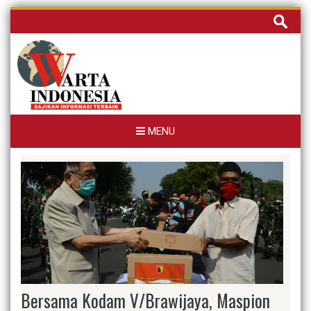
Skip
Cari
to
untuk:
content
MENU
Bersama Kodam V/Brawijaya, Maspion