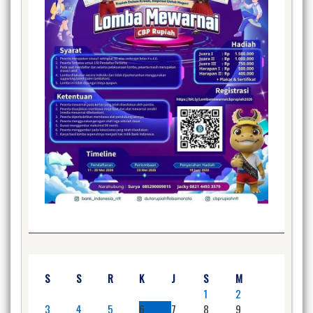
S
S
R
K
J
S
M
1
2
3
4
5
6
7
8
9