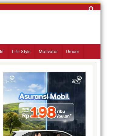
Cari
untuk:
if
Life Style
Motivator
Umum