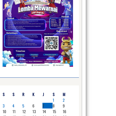
S
S
R
K
J
S
M
1
2
3
4
5
6
7
8
9
10
11
12
13
14
15
16