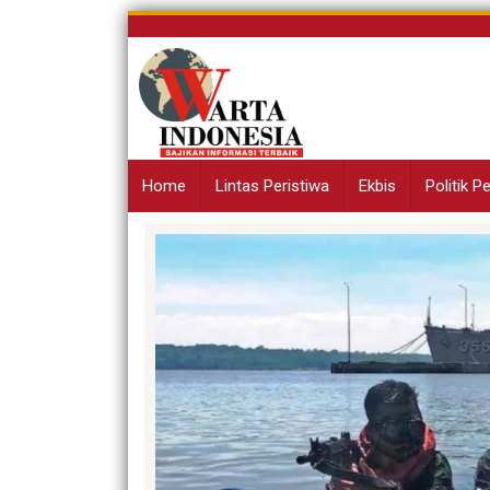
Skip
to
content
Home
Lintas Peristiwa
Ekbis
Politik 