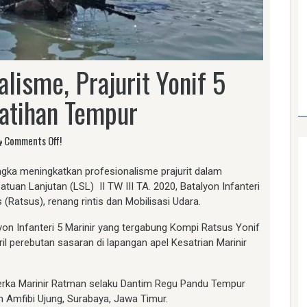
lisme, Prajurit Yonif 5
Latihan Tempur
Comments Off!
gka meningkatkan profesionalisme prajurit dalam
uan Lanjutan (LSL) II TW III TA. 2020, Batalyon Infanteri
 (Ratsus), renang rintis dan Mobilisasi Udara.
alyon Infanteri 5 Marinir yang tergabung Kompi Ratsus Yonif
dril perebutan sasaran di lapangan apel Kesatrian Marinir
n Serka Marinir Ratman selaku Dantim Regu Pandu Tempur
n Amfibi Ujung, Surabaya, Jawa Timur.