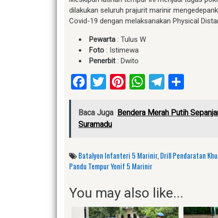
dilakukan seluruh prajurit marinir mengedepa
Covid-19 dengan melaksanakan Physical Dista
Pewarta
: Tulus W
Foto
: Istimewa
Penerbit
: Dwito
Facebook
Twitter
Pinterest
WhatsApp
Telegr
Shar
Baca Juga
Bendera Merah Putih Sepanja
Suramadu
Batalyon Infanteri 5 Marinir
,
Drill Pendaratan Kh
Pandu Tempur Yonif 5 Marinir
You may also like...