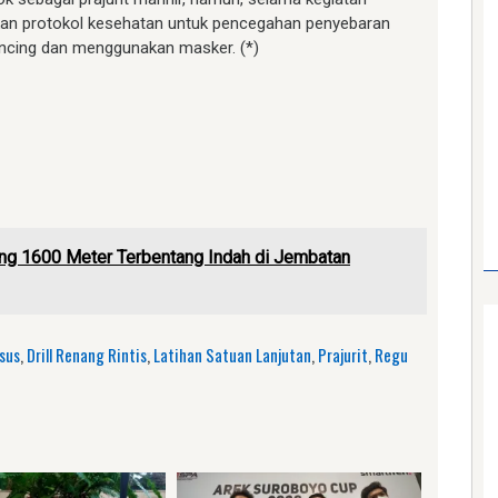
nkan protokol kesehatan untuk pencegahan penyebaran
ncing dan menggunakan masker. (*)
am
e
ng 1600 Meter Terbentang Indah di Jembatan
usus
,
Drill Renang Rintis
,
Latihan Satuan Lanjutan
,
Prajurit
,
Regu