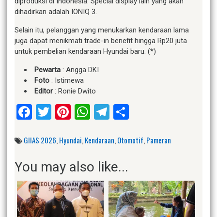
diproduksi di Indonesia. Special display lain yang akan
dihadirkan adalah IONIQ 3.
Selain itu, pelanggan yang menukarkan kendaraan lama
juga dapat menikmati trade-in benefit hingga Rp20 juta
untuk pembelian kendaraan Hyundai baru. (*)
Pewarta
: Angga DKI
Foto
: Istimewa
Editor
: Ronie Dwito
Facebook
Twitter
Pinterest
WhatsApp
Telegram
Share
GIIAS 2026
,
Hyundai
,
Kendaraan
,
Otomotif
,
Pameran
You may also like...