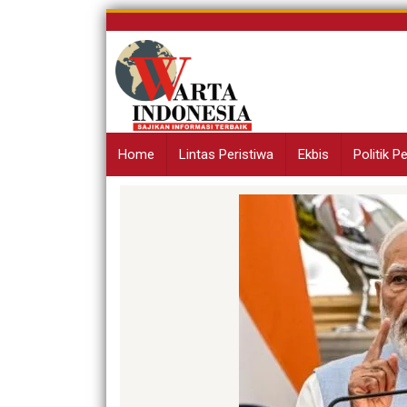
Skip
to
content
Home
Lintas Peristiwa
Ekbis
Politik 