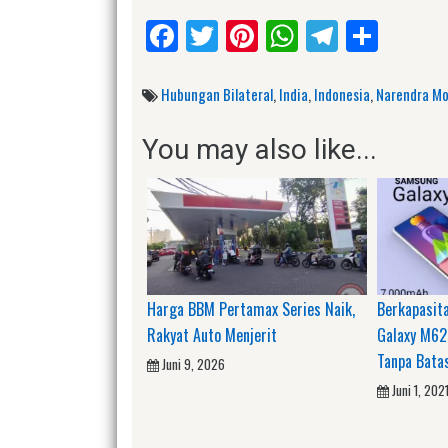
Facebook
Twitter
Pinterest
WhatsApp
Telegr
Shar
Hubungan Bilateral
,
India
,
Indonesia
,
Narendra Mo
You may also like...
Harga BBM Pertamax Series Naik,
Berkapasit
Rakyat Auto Menjerit
Galaxy M62
Tanpa Bata
Juni 9, 2026
Juni 1, 202