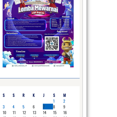
S
S
R
K
J
S
M
1
2
3
4
5
6
7
8
9
10
11
12
13
14
15
16