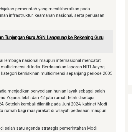
kebijakan pemerintah yang menitikberatkan pada
an infrastruktur, keamanan nasional, serta perluasan
an Tunjangan Guru ASN Langsung ke Rekening Guru
ai lembaga nasional maupun internasional mencatat
multidimensi di India. Berdasarkan laporan NITI Aayog,
ri kategori kemiskinan multidimensi sepanjang periode 2005
dia menjadikan penyediaan hunian layak sebagai salah
s Yojana, lebih dari 42 juta rumah telah disetujui
Setelah kembali dilantik pada Juni 2024, kabinet Modi
ta rumah bagi masyarakat di wilayah pedesaan maupun
di salah satu agenda strategis pemerintahan Modi.