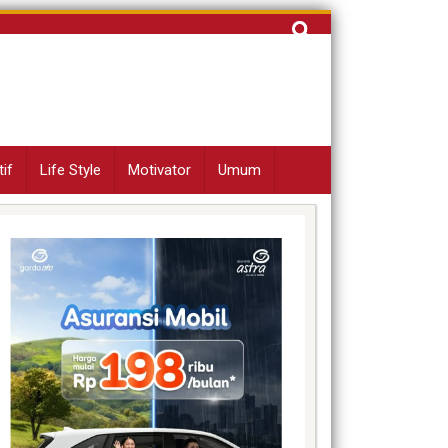
Cari
untuk:
if
Life Style
Motivator
Umum