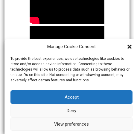
Manage Cookie Consent
To provide the best experiences, we use technologies like cookies to
store and/or access device information. Consenting to these
technologies will allow us to process data such as browsing behavior or
unique IDs on this site. Not consenting or withdrawing consent, may
adversely affect certain features and functions.
Accept
Deny
View preferences
© 2026
Warta Indonesia
Theme:
Skacero
by
icyNETS