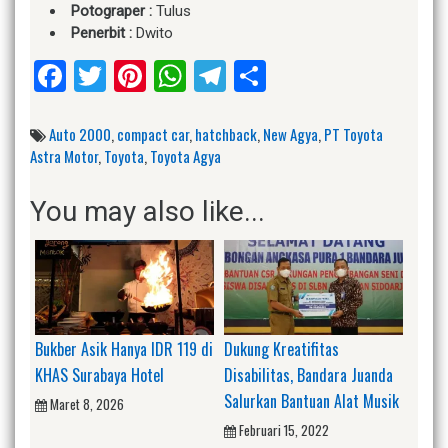
Potograper :
Tulus
Penerbit :
Dwito
Facebook
Twitter
Pinterest
WhatsApp
Telegram
Share
Auto 2000
,
compact car
,
hatchback
,
New Agya
,
PT Toyota
Astra Motor
,
Toyota
,
Toyota Agya
You may also like...
Bukber Asik Hanya IDR 119 di
Dukung Kreatifitas
KHAS Surabaya Hotel
Disabilitas, Bandara Juanda
Salurkan Bantuan Alat Musik
Maret 8, 2026
Februari 15, 2022