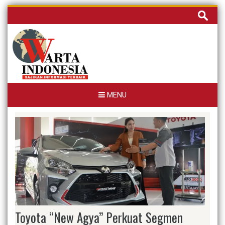
Skip
Cari
to
untuk:
content
MENU
Toyota “New Agya” Perkuat Segmen