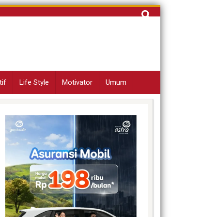
Cari
untuk:
if
Life Style
Motivator
Umum