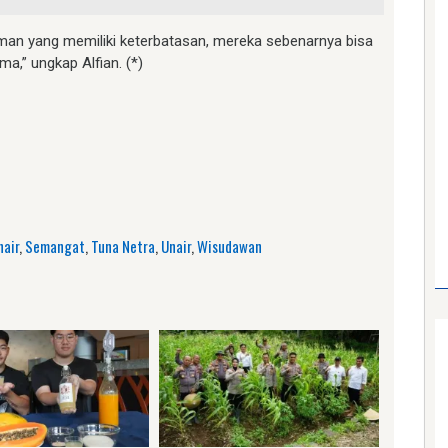
eman yang memiliki keterbatasan, mereka sebenarnya bisa
a,” ungkap Alfian. (*)
am
e
nair
,
Semangat
,
Tuna Netra
,
Unair
,
Wisudawan