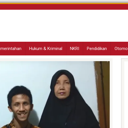
Pemerintahan
Hukum & Kriminal
NKRI
Pendidikan
Otomot