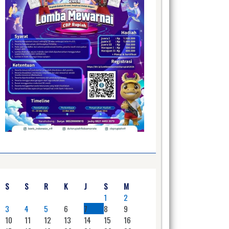
S
S
R
K
J
S
M
1
2
3
4
5
6
7
8
9
10
11
12
13
14
15
16