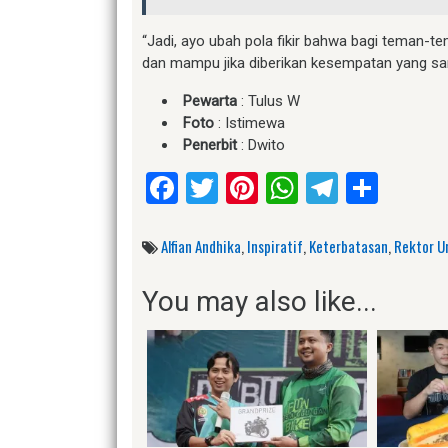
“Jadi, ayo ubah pola fikir bahwa bagi teman-t
dan mampu jika diberikan kesempatan yang sam
Pewarta
: Tulus W
Foto
: Istimewa
Penerbit
: Dwito
Facebook
Twitter
Pinterest
WhatsApp
Telegr
Shar
Alfian Andhika
,
Inspiratif
,
Keterbatasan
,
Rektor U
You may also like...