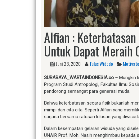
Alfian : Keterbatasan
Untuk Dapat Meraih C
Juni 28, 2020
Tulus Widodo
Motivato
SURABAYA_WARTAINDONESIA.co
– Mungkin ki
Program Studi Antropologi, Fakultas Ilmu Sosial
pendorong semangat para generasi muda.
Bahwa keterbatasan secara fisik bukanlah men
mimpi dan cita cita. Seperti Alfian yang memi
sarjana bersama ratusan lulusan yang diwisuda
Dalam kesempatan gelaran wisuda yang diseleng
UNAIR Prof. Moh. Nasih menghimbau kepada se