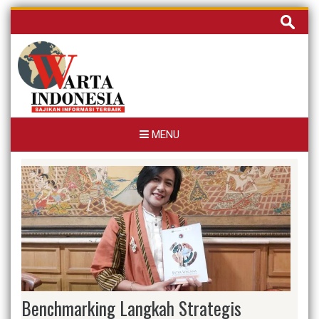
Skip
Cari
to
untuk:
content
MENU
Benchmarking Langkah Strategis