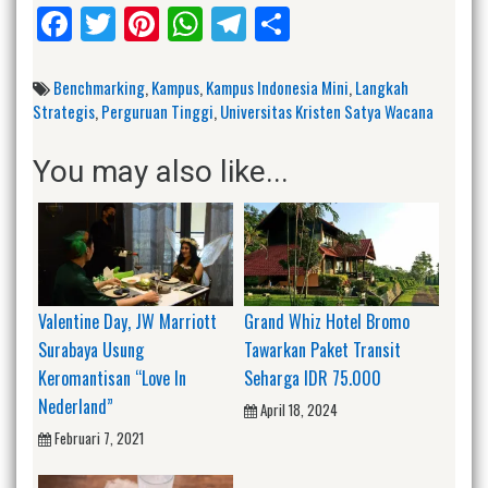
Facebook
Twitter
Pinterest
WhatsApp
Telegram
Share
Benchmarking
,
Kampus
,
Kampus Indonesia Mini
,
Langkah
Strategis
,
Perguruan Tinggi
,
Universitas Kristen Satya Wacana
You may also like...
Valentine Day, JW Marriott
Grand Whiz Hotel Bromo
Surabaya Usung
Tawarkan Paket Transit
Keromantisan “Love In
Seharga IDR 75.000
Nederland”
April 18, 2024
Februari 7, 2021