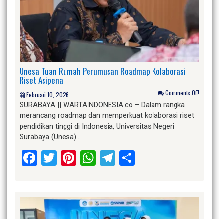
Unesa Tuan Rumah Perumusan Roadmap Kolaborasi
Riset Asipena
Comments Off!
Februari 10, 2026
SURABAYA || WARTAINDONESIA.co – Dalam rangka
merancang roadmap dan memperkuat kolaborasi riset
pendidikan tinggi di Indonesia, Universitas Negeri
Surabaya (Unesa)…
Facebook
Twitter
Pinterest
WhatsApp
Telegram
Share