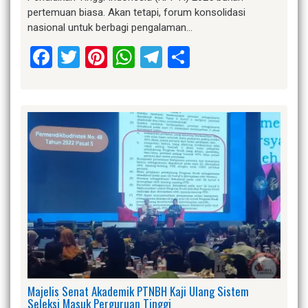
pertemuan biasa. Akan tetapi, forum konsolidasi
nasional untuk berbagi pengalaman…
Facebook
Twitter
Pinterest
WhatsApp
Telegram
Share
Majelis Senat Akademik PTNBH Kaji Ulang Sistem
Seleksi Masuk Perguruan Tinggi