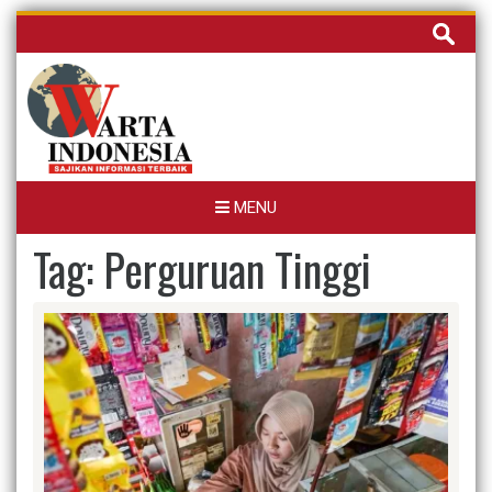
Skip
Cari
to
untuk:
content
MENU
Tag:
Perguruan Tinggi