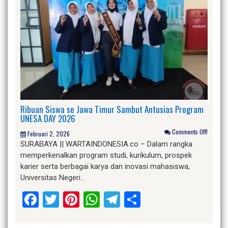
Ribuan Siswa se Jawa Timur Sambut Antusias Program
UNESA DAY 2026
Comments Off!
Februari 2, 2026
SURABAYA || WARTAINDONESIA.co – Dalam rangka
memperkenalkan program studi, kurikulum, prospek
karier serta berbagai karya dan inovasi mahasiswa,
Universitas Negeri…
Facebook
Twitter
Pinterest
WhatsApp
Telegram
Share