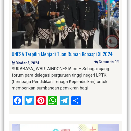
UNESA Terpilih Menjadi Tuan Rumah Konaspi XI 2024
Comments Off!
Oktober 8, 2024
SURABAYA_WARTAINDONESIA.co – Sebagai ajang
forum para delegasi perguruan tinggi negeri LPTK
(Lembaga Pendidikan Tenaga Kependidikan) untuk
memberikan sumbangan pemikiran bagi…
Facebook
Twitter
Pinterest
WhatsApp
Telegram
Share