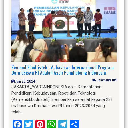
Kemendikbudristek : Mahasiswa Internasional Program
Darmasiswa RI Adalah Agen Penghubung Indonesia
Comments Off!
Juni 28, 2024
JAKARTA_WARTAINDONESIA.co – Kementerian
Pendidikan, Kebudayaan, Riset, dan Teknologi
(Kemendikbudristek) memberikan selamat kepada 281
mahasiswa Darmasiswa RI tahun 2023/2024 yang
telah…
Facebook
Twitter
Pinterest
WhatsApp
Telegram
Share