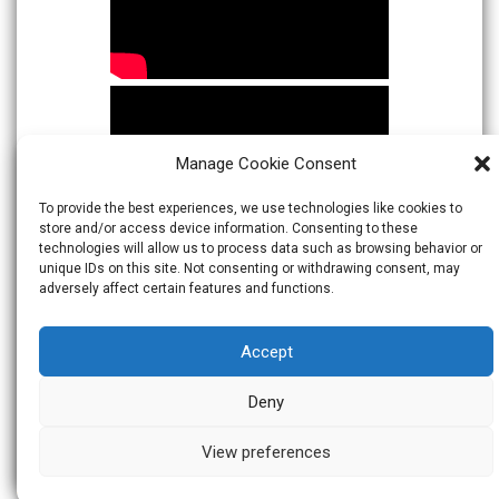
Manage Cookie Consent
To provide the best experiences, we use technologies like cookies to
store and/or access device information. Consenting to these
technologies will allow us to process data such as browsing behavior or
unique IDs on this site. Not consenting or withdrawing consent, may
adversely affect certain features and functions.
Accept
Deny
View preferences
© 2026
Warta Indonesia
Theme:
Skacero
by
icyNETS