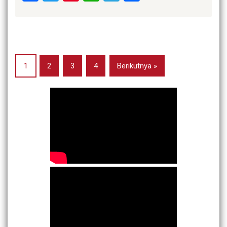
1
2
3
4
Berikutnya »