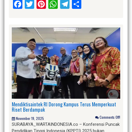
Facebook
Twitter
Pinterest
WhatsApp
Telegram
Share
Mendiktisaintek RI Dorong Kampus Terus Memperkuat
Riset Berdampak
Comments Off!
November 19, 2025
SURABAYA_WARTAINDONESIA.co – Konferensi Puncak
Pendidikan Tinggi Indonesia (KPPTI) 2025 bukan