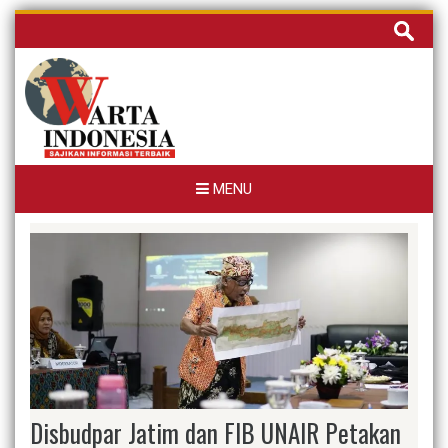
Skip
Cari
to
untuk:
content
MENU
Disbudpar Jatim dan FIB UNAIR Petakan