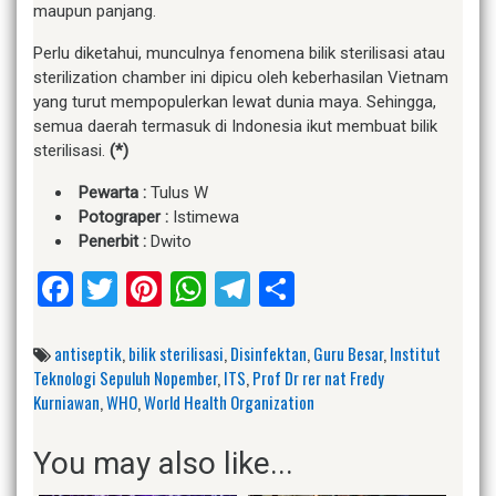
maupun panjang.
Perlu diketahui, munculnya fenomena bilik sterilisasi atau
sterilization chamber ini dipicu oleh keberhasilan Vietnam
yang turut mempopulerkan lewat dunia maya. Sehingga,
semua daerah termasuk di Indonesia ikut membuat bilik
sterilisasi.
(*)
Pewarta :
Tulus W
Potograper :
Istimewa
Penerbit :
Dwito
Facebook
Twitter
Pinterest
WhatsApp
Telegram
Share
antiseptik
,
bilik sterilisasi
,
Disinfektan
,
Guru Besar
,
Institut
Teknologi Sepuluh Nopember
,
ITS
,
Prof Dr rer nat Fredy
Kurniawan
,
WHO
,
World Health Organization
You may also like...