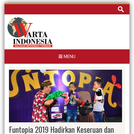
Skip
Cari
to
untuk:
content
MENU
Funtopia 2019 Hadirkan Keseruan dan