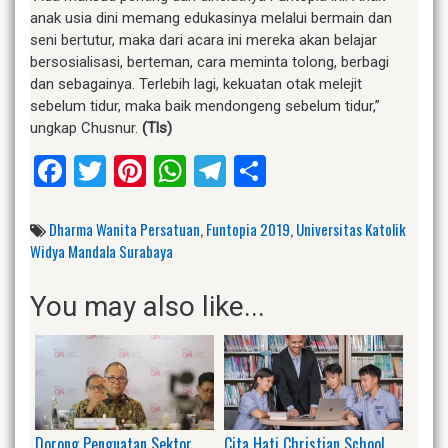
anak usia dini memang edukasinya melalui bermain dan
seni bertutur, maka dari acara ini mereka akan belajar
bersosialisasi, berteman, cara meminta tolong, berbagi
dan sebagainya. Terlebih lagi, kekuatan otak melejit
sebelum tidur, maka baik mendongeng sebelum tidur,”
ungkap Chusnur.
(Tls)
Facebook
Twitter
Pinterest
WhatsApp
Telegram
Share
Dharma Wanita Persatuan
,
Funtopia 2019
,
Universitas Katolik
Widya Mandala Surabaya
You may also like...
Dorong Penguatan Sektor
Cita Hati Christian School