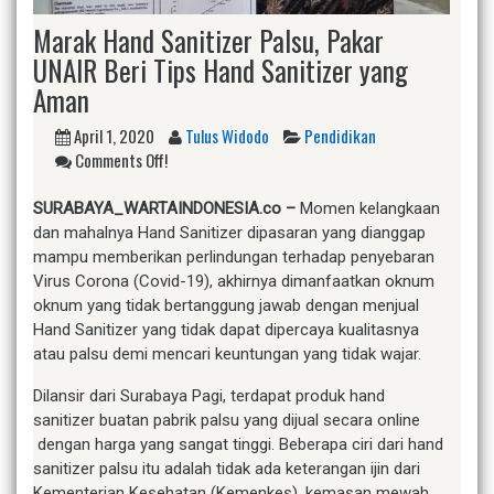
Marak Hand Sanitizer Palsu, Pakar
UNAIR Beri Tips Hand Sanitizer yang
Aman
April 1, 2020
Tulus Widodo
Pendidikan
Comments Off!
SURABAYA_WARTAINDONESIA.co
–
Momen kelangkaan
dan mahalnya Hand Sanitizer dipasaran yang dianggap
mampu memberikan perlindungan terhadap penyebaran
Virus Corona (Covid-19), akhirnya dimanfaatkan oknum
oknum yang tidak bertanggung jawab dengan menjual
Hand Sanitizer yang tidak dapat dipercaya kualitasnya
atau palsu demi mencari keuntungan yang tidak wajar.
Dilansir dari Surabaya Pagi, terdapat produk hand
sanitizer buatan pabrik palsu yang dijual secara online
dengan harga yang sangat tinggi. Beberapa ciri dari hand
sanitizer palsu itu adalah tidak ada keterangan ijin dari
Kementerian Kesehatan (Kemenkes), kemasan mewah