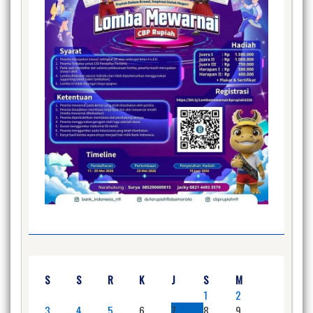
S
S
R
K
J
S
M
1
2
3
4
5
6
7
8
9