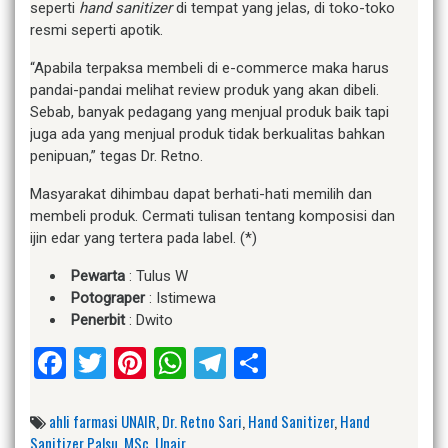
seperti
hand sanitizer
di tempat yang jelas, di toko-toko
resmi seperti apotik.
“Apabila terpaksa membeli di e-commerce maka harus
pandai-pandai melihat review produk yang akan dibeli.
Sebab, banyak pedagang yang menjual produk baik tapi
juga ada yang menjual produk tidak berkualitas bahkan
penipuan,” tegas Dr. Retno.
Masyarakat dihimbau dapat berhati-hati memilih dan
membeli produk. Cermati tulisan tentang komposisi dan
ijin edar yang tertera pada label. (*)
Pewarta
: Tulus W
Potograper
: Istimewa
Penerbit
: Dwito
Facebook
Twitter
Pinterest
WhatsApp
Telegram
Share
ahli farmasi UNAIR
,
Dr. Retno Sari
,
Hand Sanitizer
,
Hand
Sanitizer Palsu
,
MSc
,
Unair