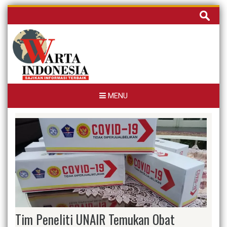
Skip
Cari
to
untuk:
content
MENU
Tim Peneliti UNAIR Temukan Obat