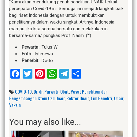
“Kami akan mendukung penuh penelitian UNAIR terkait
percepatan Covid-19 ini. Semoga ini menjadi langkah baik
bagi riset Indonesia dengan untuk membuktikan
penelitiannya dalam waktu singkat. Artinya Indonesia
mampu jika kita semua bersatu dan melakukan ini
bersama-sama,” pungkas Prof. Nasih. (*)
Pewarta :
Tulus W
Foto
: Istimewa
Penerbit
: Dwito
Facebook
Twitter
Pinterest
WhatsApp
Telegram
Share
COVID-19
,
Dr. dr. Purwati
,
Obat
,
Pusat Penelitian dan
Pengembangan Stem Cell Unair
,
Rektor Unair
,
Tim Peneliti
,
Unair
,
Vaksin
You may also like...