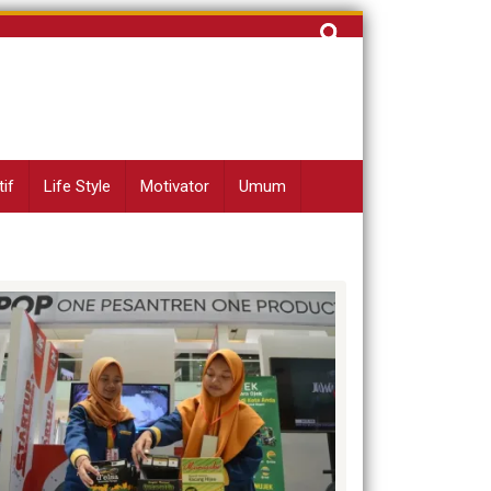
Cari
untuk:
if
Life Style
Motivator
Umum