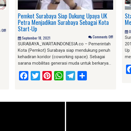
Pemkot Surabaya Siap Dukung Upaya UK
St
Petra Menjadikan Surabaya Sebagai Kota
Me
Start-Up
Off!
O
Comments Off!
Sur
September 18, 2021
SURABAYA_WARTAINDONESIA.co – Pemerintah
20
Kota (Pemkot) Surabaya siap mendukung penuh
Up 
kehadiran koridor (coworking space). Sebagai
me
sarana mobilitas generasi muda untuk berkarya…
am
e
Facebook
Twitter
Pinterest
WhatsApp
Telegram
Share