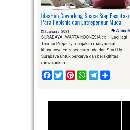
IdeaHub Coworking Space Siap Fasilitasi
Para Pebisnis dan Entrepeneur Muda
Comments 
Februari 6, 2023
SURABAYA_WARTAINDONESIA.co – Lagi lagi
Tanrise Property manjakan masyarakat
khususnya entrepeneur muda dan Start Up
Surabaya untuk berkarya dan beraktifitas
mewujudkan…
Facebook
Twitter
Pinterest
WhatsApp
Telegr
Shar