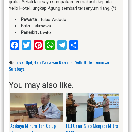
gratis. Sekali lagi saya sampaikan terimakasih kepada
Yello Hotel,: ungkap Agung sembari tersenyum riang. (*)
Pewarta
: Tulus Widodo
Foto
: Istimewa
Penerbit
; Dwito
Facebook
Twitter
Pinterest
WhatsApp
Telegram
Share
Driver Ojol
,
Hari Pahlawan Nasional
,
Yello Hotel Jemursari
Surabaya
You may also like...
Asiknya Minum Teh Celup
FEB Unair Siap Menjadi Mitra