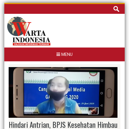
Skip
Cari
to
untuk:
content
MENU
Hindari Antrian, BPJS Kesehatan Himbau