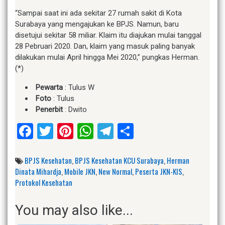
“Sampai saat ini ada sekitar 27 rumah sakit di Kota
Surabaya yang mengajukan ke BPJS. Namun, baru
disetujui sekitar 58 miliar. Klaim itu diajukan mulai tanggal
28 Pebruari 2020. Dan, klaim yang masuk paling banyak
dilakukan mulai April hingga Mei 2020,” pungkas Herman.
(*)
Pewarta
: Tulus W
Foto
: Tulus
Penerbit
: Dwito
Facebook
Twitter
Pinterest
WhatsApp
Telegram
Share
BPJS Kesehatan
,
BPJS Kesehatan KCU Surabaya
,
Herman
Dinata Mihardja
,
Mobile JKN
,
New Normal
,
Peserta JKN-KIS
,
Protokol Kesehatan
You may also like...