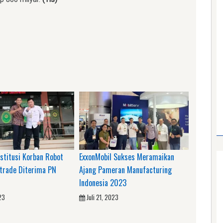
am
e
stitusi Korban Robot
ExxonMobil Sukses Meramaikan
otrade Diterima PN
Ajang Pameran Manufacturing
Indonesia 2023
23
Juli 21, 2023