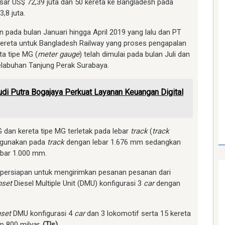
sar US$ 72,39 juta dan 50 kereta ke Bangladesh pada
,8 juta.
kan pada bulan Januari hingga April 2019 yang lalu dan PT
kereta untuk Bangladesh Railway yang proses pengapalan
ta tipe MG (
meter gauge
) telah dimulai pada bulan Juli dan
elabuhan Tanjung Perak Surabaya.
di Putra Bogajaya Perkuat Layanan Keuangan Digital
 dan kereta tipe MG terletak pada lebar
track
(
track
digunakan pada
track
dengan lebar 1.676 mm sedangkan
ebar 1.000 mm.
m persiapan untuk mengirimkan pesanan pesanan dari
inset
Diesel Multiple Unit (DMU) konfigurasi 3
car
dengan
nset
DMU konfigurasi 4
car
dan 3 lokomotif serta 15 kereta
p 800 milyar.
(Tls)