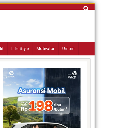
Cari
untuk:
if
Life Style
Motivator
Umum