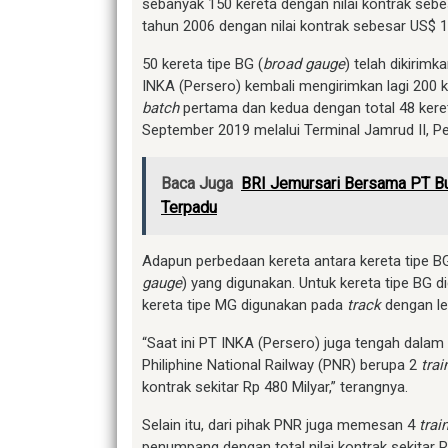
sebanyak 150 kereta dengan nilai kontrak sebe
tahun 2006 dengan nilai kontrak sebesar US$ 13
50 kereta tipe BG (
broad gauge
) telah dikirim
INKA (Persero) kembali mengirimkan lagi 200 
batch
pertama dan kedua dengan total 48 kere
September 2019 melalui Terminal Jamrud II, P
Baca Juga
BRI Jemursari Bersama PT Bu
Terpadu
Adapun perbedaan kereta antara kereta tipe BG
gauge
) yang digunakan. Untuk kereta tipe BG 
kereta tipe MG digunakan pada
track
dengan l
“Saat ini PT INKA (Persero) juga tengah dala
Philiphine National Railway (PNR) berupa 2
tra
kontrak sekitar Rp 480 Milyar,” terangnya.
Selain itu, dari pihak PNR juga memesan 4
trai
penumpang dengan total nilai kontrak sekitar R