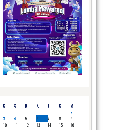
S
S
R
K
J
S
M
1
2
3
4
5
6
7
8
9
10
11
12
13
14
15
16